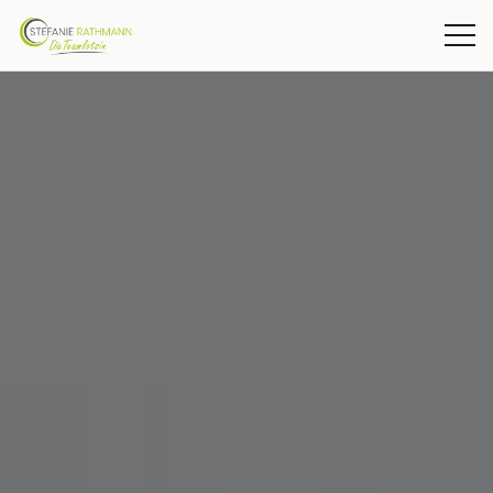
COACHING
TRAINING
MEDIATION
BERATUNG
ÜBER MICH
AKTUELLES
KONTAKT