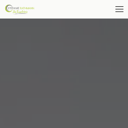
COACHING
TRAINING
MEDIATION
BERATUNG
ÜBER MICH
AKTUELLES
KONTAKT